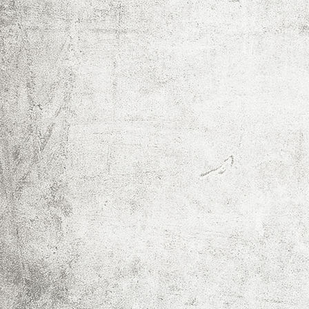
Hundesport
Austellungen
Gesundheits Tips
Der Airedale Terrier
Zuchtziele
Über mich